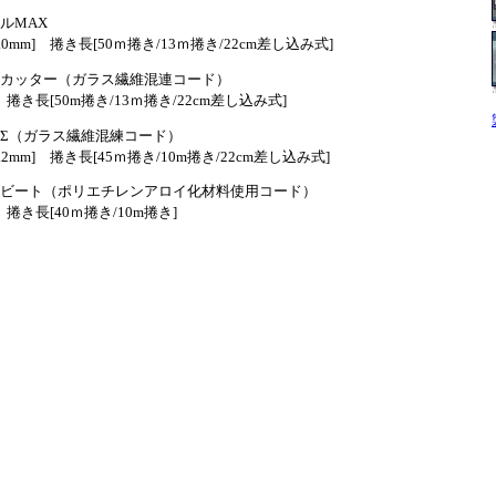
ルMAX
m] 捲き長[50ｍ捲き/13ｍ捲き/22cm差し込み式]
カッター（ガラス繊維混連コード）
き長[50m捲き/13ｍ捲き/22cm差し込み式]
Σ（ガラス繊維混練コード）
m] 捲き長[45ｍ捲き/10m捲き/22cm差し込み式]
ビート（ポリエチレンアロイ化材料使用コード）
き長[40ｍ捲き/10m捲き]