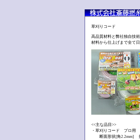
草刈りコード
高品質材料と弊社独自技術
材料から仕上げまで全て日
<<主な品目>>
・草刈りコード プロ用
断面形状[角2.2mm] 捲き